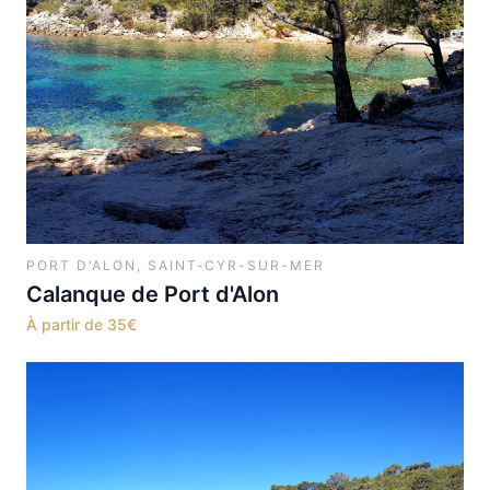
PORT D'ALON, SAINT-CYR-SUR-MER
Calanque de Port d'Alon
À partir de
35
€