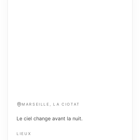
Couchers de soleil
MARSEILLE · LA CIOTAT
MARSEILLE, LA CIOTAT
Le ciel change avant la nuit.
LIEUX