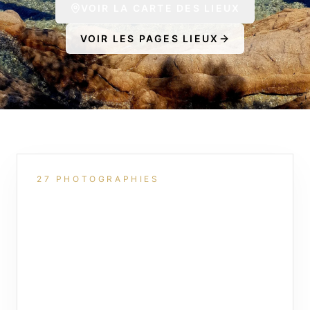
VOIR LA CARTE DES LIEUX
VOIR LES PAGES LIEUX
27
PHOTOGRAPHIES
Calanques & littoral
méditerranéen
MARSEILLE · CASSIS · LITTORAL
SUD